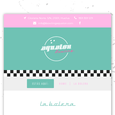
Glorieta Norte S/N, 21001, Huelva
959 359 129
info@bowlingaqualon.com
|
ESTÁS AQUÍ:
HOME
LA BOLERA
la bolera